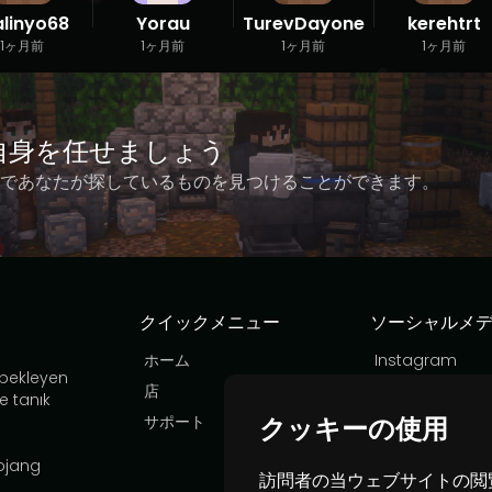
alinyo68
Yorau
TurevDayone
kerehtrt
1ヶ月前
1ヶ月前
1ヶ月前
1ヶ月前
分自身を任せましょう
であなたが探しているものを見つけることができます。
クイックメニュー
ソーシャルメ
ホーム
Instagram
 bekleyen
店
YouTube
e tanık
サポート
TikTok
クッキーの使用
Discord
Mojang
訪問者の当ウェブサイトの閲