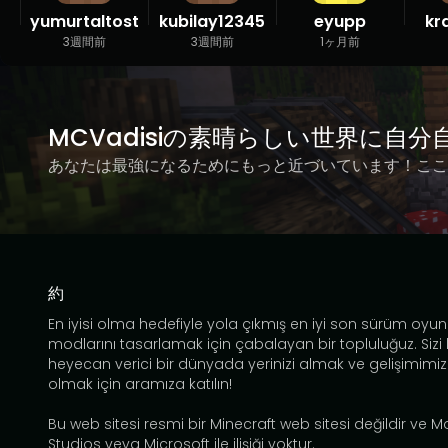
yumurtaltost
kubilay12345
eyupp
kr
3週間前
3週間前
1ヶ月前
MCVadisiの素晴らしい世界に自
あなたは最強になるためにもっと近づいています！ここ
約
En iyisi olma hedefiyle yola çıkmış en iyi son sürüm oyun
modlarını tasarlamak için çabalayan bir topluluğuz. Sizi
heyecan verici bir dünyada yerinizi almak ve gelişimimiz
olmak için aramıza katılın!
Bu web sitesi resmi bir Minecraft web sitesi değildir ve 
Studios veya Microsoft ile ilişiği yoktur.