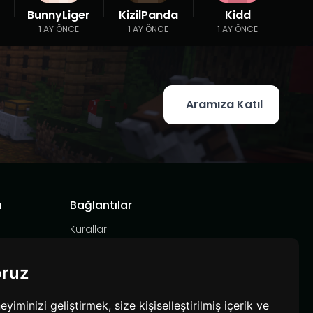
BunnyLiger
KizilPanda
Kidd
1 AY ÖNCE
1 AY ÖNCE
1 AY ÖNCE
Aramıza Katıl
a
Bağlantılar
Kurallar
Hizmet Şartları
Gizlilik Politikası
oruz
minizi geliştirmek, size kişiselleştirilmiş içerik ve