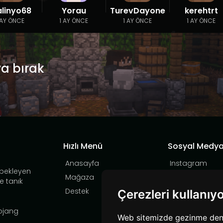
alinyo68
Yorau
TurevDayone
kerehtrt
 AY ÖNCE
1 AY ÖNCE
1 AY ÖNCE
1 AY ÖNCE
ya bırak
Hızlı Menü
Sosyal Medy
Anasayfa
Instagram
 bekleyen
Mağaza
YouTube
e tanık
Destek
TikTok
Çerezleri kullanıy
Discord
Mojang
Web sitemizde gezinme deneyi