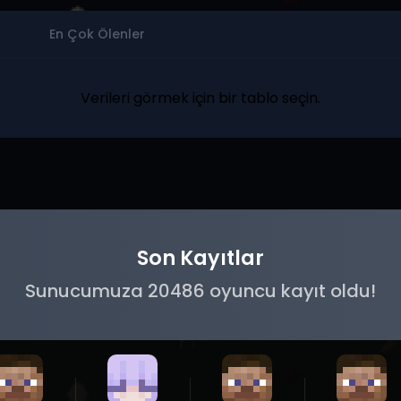
En Çok Ölenler
Verileri görmek için bir tablo seçin.
Son Kayıtlar
Sunucumuza 20486 oyuncu kayıt oldu!