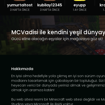
yumurtaltost
kubilay12345
eyupp
kr
3 HAFTA ÖNCE
3 HAFTA ÖNCE
1 AY ÖNCE
1
MCVadisi ile kendini yeşil dünya
Gücü eline alacağın eşyalar için mağazaya göz at!
Hakkımızda
En iyisi olma hedefiyle yola çıkmış en iyi son sürüm oyun
modlarını tasarlamak için çabalayan bir topluluğuz. Sizi
heyecan verici bir dünyada yerinizi almak ve gelişimimiz
olmak için aramıza katılın!
Bu web sitesi resmi bir Minecraft web sitesi değildir ve 
Studios veya Microsoft ile ilişiği yoktur.