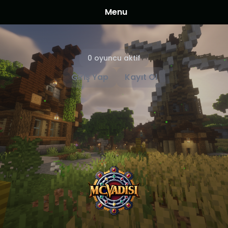
Menu
0 oyuncu aktif
Giriş Yap
Kayıt Ol