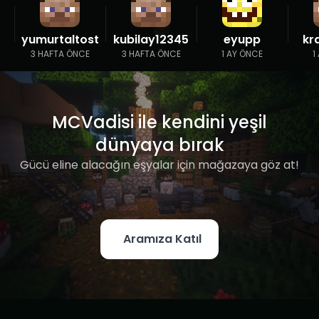
yumurtaltost
kubilay12345
eyupp
kr
3 HAFTA ÖNCE
3 HAFTA ÖNCE
1 AY ÖNCE
1
MCVadisi ile kendini yeşil
dünyaya bırak
Gücü eline alacağın eşyalar için mağazaya göz at!
Aramıza Katıl