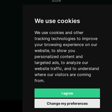
Store
Support
Social Media
We use cookies
Instagram
We use cookies and other
YouTube
tracking technologies to improve
TikTok
your browsing experience on our
Discord
website, to show you
personalized content and
Links
targeted ads, to analyze our
website traffic, and to understand
Rules
where our visitors are coming
Terms of Service
from.
Privacy Policy
I agree
Change my preferences
MCVadisi
. All rights reserved. © 2026