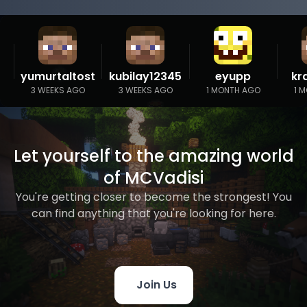
yumurtaltost
kubilay12345
eyupp
kr
3 WEEKS AGO
3 WEEKS AGO
1 MONTH AGO
1 
Let yourself to the amazing world
of MCVadisi
You're getting closer to become the strongest! You
can find anything that you're looking for here.
Join Us