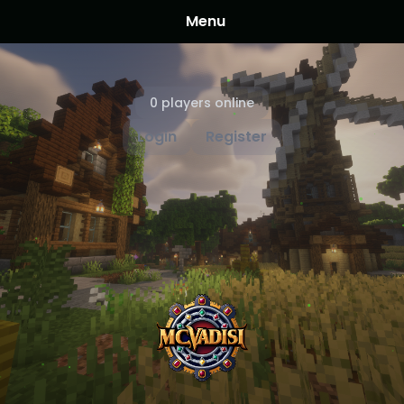
Menu
0 players online
Login
Register