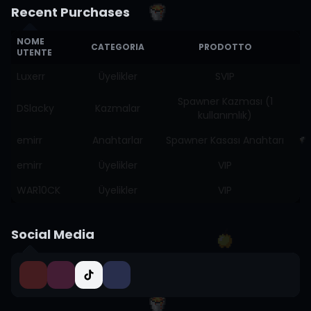
Recent Purchases
NOME
CATEGORIA
PRODOTTO
UTENTE
Luxerr
Üyelikler
SVIP
Spawner Kazması (1
DSlacky
Kazmalar
kullanımlık)
emirr
Anahtarlar
Spawner Kasası Anahtarı
emirr
Üyelikler
VIP
WAR10CK
Üyelikler
VIP
Social Media