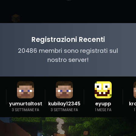
Registrazioni Recenti
20486 membri sono registrati sul
nostro server!
yumurtaltost
kubilay12345
eyupp
kr
3 SETTIMANE FA
3 SETTIMANE FA
1 MESE FA
1