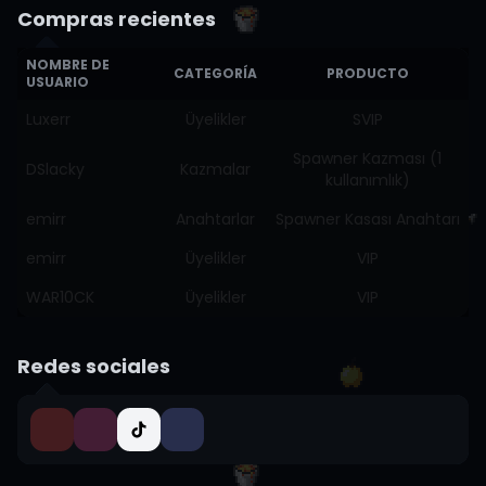
Compras recientes
NOMBRE DE
CATEGORÍA
PRODUCTO
USUARIO
Luxerr
Üyelikler
SVIP
Spawner Kazması (1
DSlacky
Kazmalar
kullanımlık)
emirr
Anahtarlar
Spawner Kasası Anahtarı
emirr
Üyelikler
VIP
WAR10CK
Üyelikler
VIP
Redes sociales