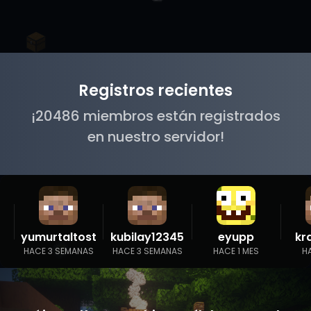
Registros recientes
¡20486 miembros están registrados
en nuestro servidor!
yumurtaltost
kubilay12345
eyupp
kr
HACE 3 SEMANAS
HACE 3 SEMANAS
HACE 1 MES
H