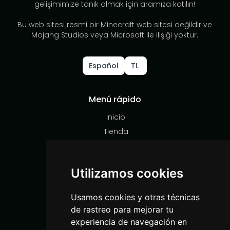
gelişimimize tanık olmak için aramıza katılın!
Bu web sitesi resmi bir Minecraft web sitesi değildir ve
Mojang Studios veya Microsoft ile ilişiği yoktur.
Español
TL
Menú rápido
Inicio
Tienda
Soporte
Redes sociales
Utilizamos cookies
Instagram
Usamos cookies y otras técnicas
YouTube
de rastreo para mejorar tu
TikTok
experiencia de navegación en