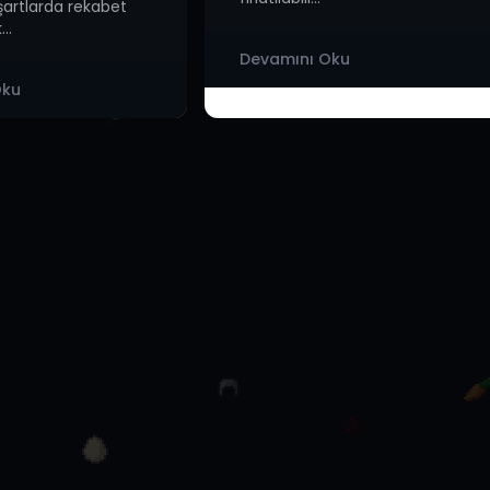
 şartlarda rekabet
..
Devamını Oku
Oku