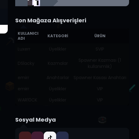
Son Mağaza Alışverişleri
KULLANICI
KATEGORI
ÜRÜN
ADI
Luxerr
Üyelikler
SVIP
Spawner Kazması (1
DSlacky
Kazmalar
kullanımlık)
emirr
Anahtarlar
Spawner Kasası Anahtarı
emirr
Üyelikler
VIP
WAR10CK
Üyelikler
VIP
Sosyal Medya