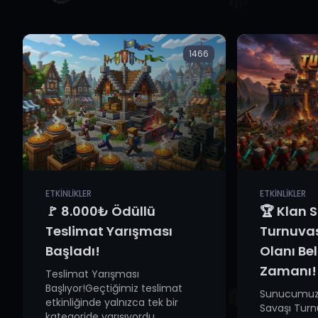
1466
ETKINLIKLER
ETKINLIKLER
🚩 8.000₺ Ödüllü
🏆 Klan 
Teslimat Yarışması
Turnuvas
Başladı!
Olanı Be
Zamanı!
Teslimat Yarışması
Başlıyor!Geçtiğimiz teslimat
Sunucumuzd
etkinliğinde yalnızca tek bir
Savaşı Turn
kategoride yarışıyordu...