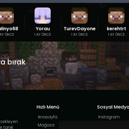
alinyo68
Yorau
TurevDayone
kerehtrt
 AY ÖNCE
1 AY ÖNCE
1 AY ÖNCE
1 AY ÖNCE
ya bırak
Hızlı Menü
Sosyal Medy
Anasayfa
Instagram
 bekleyen
Mağaza
YouTube
e tanık