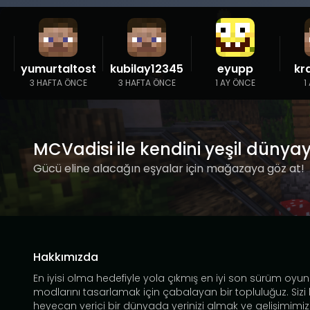
yumurtaltost
kubilay12345
eyupp
kr
3 HAFTA ÖNCE
3 HAFTA ÖNCE
1 AY ÖNCE
1
MCVadisi ile kendini yeşil dünya
Gücü eline alacağın eşyalar için mağazaya göz at!
Hakkımızda
En iyisi olma hedefiyle yola çıkmış en iyi son sürüm oyun
modlarını tasarlamak için çabalayan bir topluluğuz. Sizi
heyecan verici bir dünyada yerinizi almak ve gelişimimiz