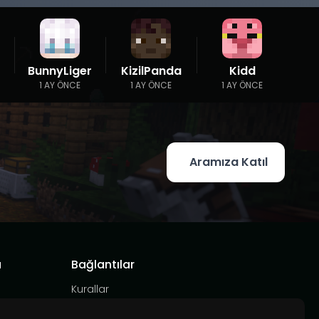
BunnyLiger
KizilPanda
Kidd
1 AY ÖNCE
1 AY ÖNCE
1 AY ÖNCE
Aramıza Katıl
a
Bağlantılar
Kurallar
Hizmet Şartları