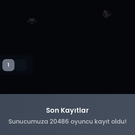
1
Son Kayıtlar
Sunucumuza 20486 oyuncu kayıt oldu!