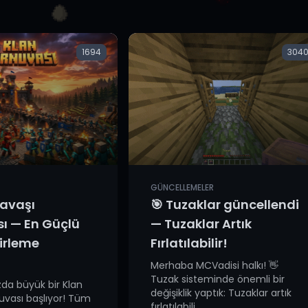
1694
304
GÜNCELLEMELER
Savaşı
🎯 Tuzaklar güncellendi
ı — En Güçlü
— Tuzaklar Artık
lirleme
Fırlatılabilir!
Merhaba MCVadisi halkı! 👋
Tuzak sisteminde önemli bir
a büyük bir Klan
değişiklik yaptık: Tuzaklar artık
uvası başlıyor! Tüm
fırlatılabili...