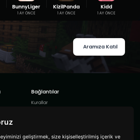
BunnyLiger
KizilPanda
Kidd
1 AY ÖNCE
1 AY ÖNCE
1 AY ÖNCE
Aramıza Katıl
a
Bağlantılar
Kurallar
Hizmet Şartları
Gizlilik Politikası
oruz
minizi geliştirmek, size kişiselleştirilmiş içerik ve