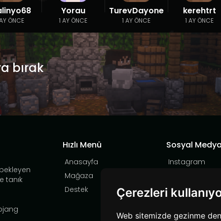
alinyo68
Yorau
TurevDayone
kerehtrt
 AY ÖNCE
1 AY ÖNCE
1 AY ÖNCE
1 AY ÖNCE
ya bırak
Hızlı Menü
Sosyal Medy
Anasayfa
Instagram
 bekleyen
Mağaza
YouTube
e tanık
Destek
TikTok
Çerezleri kullanıy
Discord
Mojang
Web sitemizde gezinme deneyi