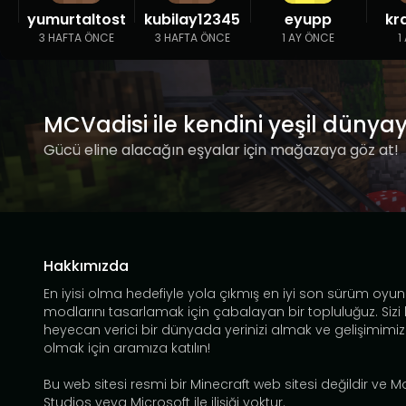
yumurtaltost
kubilay12345
eyupp
kr
3 HAFTA ÖNCE
3 HAFTA ÖNCE
1 AY ÖNCE
1
MCVadisi ile kendini yeşil dünya
Gücü eline alacağın eşyalar için mağazaya göz at!
Hakkımızda
En iyisi olma hedefiyle yola çıkmış en iyi son sürüm oyun
modlarını tasarlamak için çabalayan bir topluluğuz. Sizi
heyecan verici bir dünyada yerinizi almak ve gelişimimiz
olmak için aramıza katılın!
Bu web sitesi resmi bir Minecraft web sitesi değildir ve 
Studios veya Microsoft ile ilişiği yoktur.