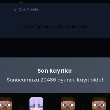
En Çok Ölenler
Verileri görmek için bir tablo seçin.
Son Kayıtlar
Sunucumuza 20486 oyuncu kayıt oldu!