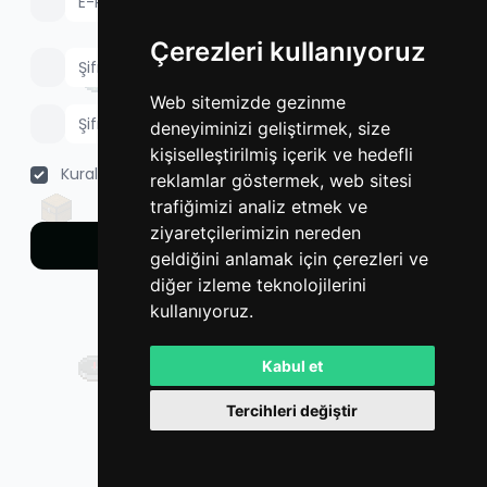
Çerezleri kullanıyoruz
Web sitemizde gezinme
deneyiminizi geliştirmek, size
kişiselleştirilmiş içerik ve hedefli
Kurallar
'ı okudum ve kabul ediyorum.
reklamlar göstermek, web sitesi
trafiğimizi analiz etmek ve
ziyaretçilerimizin nereden
Kayıt Ol
geldiğini anlamak için çerezleri ve
diğer izleme teknolojilerini
Hesabınız mı var?
Giriş Yap
kullanıyoruz.
Kabul et
Tercihleri değiştir
Powered by
LeaderOS