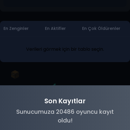
En Zenginler
En Aktifler
En Çok Öldürenler
Verileri görmek için bir tablo seçin.
Son Kayıtlar
Sunucumuza 20486 oyuncu kayıt
oldu!