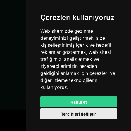
Destek
Sosyal Medya
Çerezleri kullanıyoruz
Instagram
Web sitemizde gezinme
YouTube
deneyiminizi geliştirmek, size
TikTok
kişiselleştirilmiş içerik ve hedefli
Discord
reklamlar göstermek, web sitesi
trafiğimizi analiz etmek ve
Bağlantılar
ziyaretçilerimizin nereden
geldiğini anlamak için çerezleri ve
Kurallar
diğer izleme teknolojilerini
Hizmet Şartları
kullanıyoruz.
Gizlilik Politikası
Kabul et
Tercihleri değiştir
MCVadisi
. Tüm hakları saklıdır. © 2026
Powered by
LeaderOS