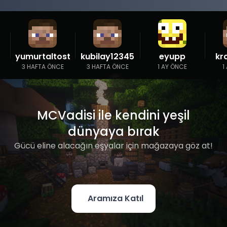
yumurtaltost
kubilay12345
eyupp
kr
3 HAFTA ÖNCE
3 HAFTA ÖNCE
1 AY ÖNCE
1
MCVadisi ile kendini yeşil
dünyaya bırak
Gücü eline alacağın eşyalar için mağazaya göz at!
Aramıza Katıl