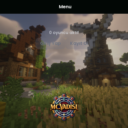
Menu
0 oyuncu aktif
Giriş Yap
Kayıt Ol