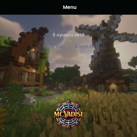
Menu
0 oyuncu aktif
Giriş Yap
Kayıt Ol