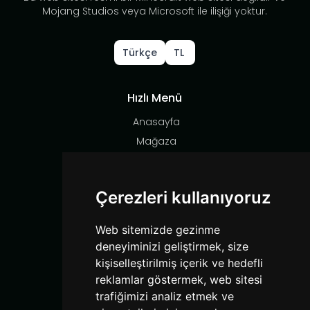
Mojang Studios veya Microsoft ile ilişiği yoktur.
Türkçe
TL
Hızlı Menü
Anasayfa
Mağaza
Destek
Sosyal Medya
Çerezleri kullanıyoruz
Instagram
Web sitemizde gezinme
YouTube
deneyiminizi geliştirmek, size
TikTok
kişiselleştirilmiş içerik ve hedefli
Discord
reklamlar göstermek, web sitesi
trafiğimizi analiz etmek ve