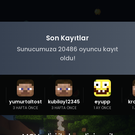
Son Kayıtlar
Sunucumuza 20486 oyuncu kayıt
oldu!
yumurtaltost
kubilay12345
eyupp
kr
3 HAFTA ÖNCE
3 HAFTA ÖNCE
1 AY ÖNCE
1