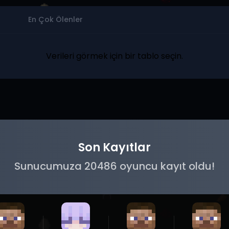
En Çok Ölenler
Verileri görmek için bir tablo seçin.
Son Kayıtlar
Sunucumuza 20486 oyuncu kayıt oldu!