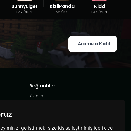
BunnyLiger
KizilPanda
Kidd
1 AY ÖNCE
1 AY ÖNCE
1 AY ÖNCE
Aramıza Katıl
a
Bağlantılar
Kurallar
Hizmet Şartları
Gizlilik Politikası
oruz
minizi geliştirmek, size kişiselleştirilmiş içerik ve