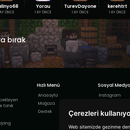
alinyo68
Yorau
TurevDayone
kerehtrt
 AY ÖNCE
1 AY ÖNCE
1 AY ÖNCE
1 AY ÖNCE
ya bırak
Hızlı Menü
Sosyal Medy
Anasayfa
Instagram
 bekleyen
Mağaza
YouTube
e tanık
Destek
TikTok
Çerezleri kullanıy
Discord
Mojang
Web sitemizde gezinme deneyi