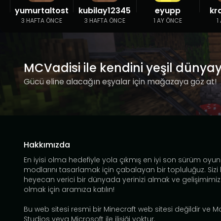
yumurtaltost
kubilay12345
eyupp
kr
3 HAFTA ÖNCE
3 HAFTA ÖNCE
1 AY ÖNCE
1
MCVadisi ile kendini yeşil dünya
Gücü eline alacağın eşyalar için mağazaya göz at!
Hakkımızda
En iyisi olma hedefiyle yola çıkmış en iyi son sürüm oyun
modlarını tasarlamak için çabalayan bir topluluğuz. Sizi
heyecan verici bir dünyada yerinizi almak ve gelişimimiz
olmak için aramıza katılın!
Bu web sitesi resmi bir Minecraft web sitesi değildir ve 
Studios veya Microsoft ile ilişiği yoktur.